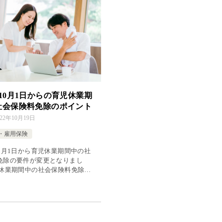
10月1日からの育児休業期
社会保険料免除のポイント
022年10月19日
・雇用保険
10月1日から育児休業期間中の社
免除の要件が変更となりまし
児休業期間中の社会保険料免除
保険法第159条第1項に規定され
 §健康保険法 （保険料の徴収
第159条 育児休業 […]