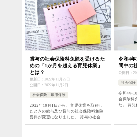
賞与の社会保険料免除を受けるた
令和4年
めの「1か月を超える育児休業」
間中の
とは？
公開日：
2
更新日：
2022年11月29日
社会保険
公開日：
2022年11月2日
令和4年
社会保険・雇用保険
会保険料
た。 育
2022年10月1日から、育児休業を取得し
は、健康
たときの給与及び賞与の社会保険料免除
ています。
要件が変更になりました。 賞与の社会保
の特例） 
険料免除要件は、従来は「賞与支払月の
月末日を含んだ育児休業を取得した場
合」でしたが、法改正後は「賞与支払