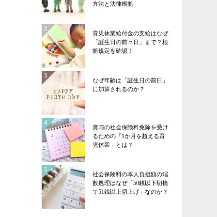
方法と法律根拠
育児休業給付金の支給はなぜ
「誕生日の前々日」まで？根
拠規定を確認！
なぜ年齢は「誕生日の前日」
に加算されるのか？
賞与の社会保険料免除を受け
るための「1か月を超える育
児休業」とは？
社会保険料の本人負担額の端
数処理はなぜ「50銭以下切捨
て51銭以上切上げ」なのか？