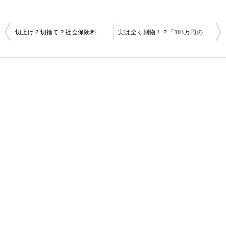
投
切上げ？切捨て？社会保険料の納付額における端数処理の方法と法律根拠
実は全く別物！？「103万円の壁」「106万円の壁」「130万円の壁」の違いとは？
稿
ナ
ビ
ゲ
ー
シ
ョ
ン