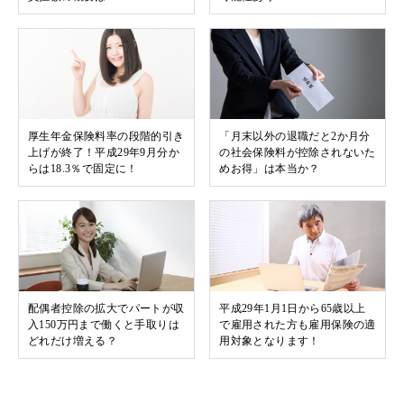
厚生年金保険料率の段階的引き
「月末以外の退職だと2か月分
上げが終了！平成29年9月分か
の社会保険料が控除されないた
らは18.3％で固定に！
めお得」は本当か？
配偶者控除の拡大でパートが収
平成29年1月1日から65歳以上
入150万円まで働くと手取りは
で雇用された方も雇用保険の適
どれだけ増える？
用対象となります！