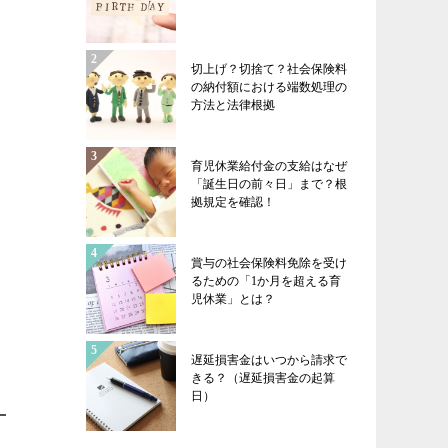
切上げ？切捨て？社会保険料
の納付額における端数処理の
方法と法律根拠
育児休業給付金の支給はなぜ
「誕生日の前々日」まで？根
拠規定を確認！
賞与の社会保険料免除を受け
るための「1か月を超える育
児休業」とは？
遅延損害金はいつから請求で
きる？（遅延損害金の起算
日）