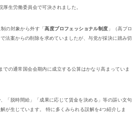
議院厚生労働委員会で可決されました。
規制の対象から外す「
高度プロフェッショナル制度
」（高プロ
まで法案からの削除を求めていましたが、与党が採決に踏み切
0日までの通常国会会期内に成立する公算はかなり高まっていま
や、「脱時間給」「成果に応じて賃金を決める」等の謳い文句
解が生じています。 特に多くみられる誤解を4つ紹介しま