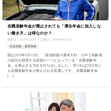
在職老齢年金が廃止されても「厚生年金に加入しな
い働き方」は得なのか？
更新日：
2021年2月4日
公開日：
2019年6月24日
社会保険・雇用保険
国は2019年6月11日、「経済財政の基本方針」の中で高齢者
の就労を阻害する原因の一つとなっている「在職老齢年
金」を廃止する方針を打ち出しました。 早ければ2021年に
も在職老齢年金が廃止される見通しです。 在職老齢年金
[…]