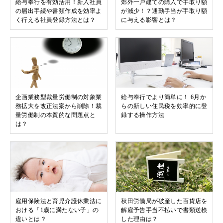
給与奉行を有効活用！新入社員
郊外一戸建ての購入で手取り額
の届出手続や書類作成を効率よ
が減少！？通勤手当が手取り額
く行える社員登録方法とは？
に与える影響とは？
企画業務型裁量労働制の対象業
給与奉行でより簡単に！ 6月か
務拡大を改正法案から削除！裁
らの新しい住民税を効率的に登
量労働制の本質的な問題点と
録する操作方法
は？
雇用保険法と育児介護休業法に
秋田労働局が破産した百貨店を
おける「1歳に満たない子」の
解雇予告手当不払いで書類送検
違いとは？
した理由は？