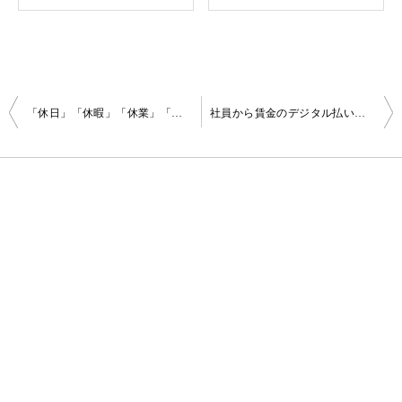
投
「休日」「休暇」「休業」「休職」の意味や性質の違いは？
社員から賃金のデジタル払いの希望があれば必ず応じなければならない？
稿
ナ
ビ
ゲ
ー
シ
ョ
ン