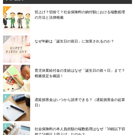
切上げ？切捨て？社会保険料の納付額における端数処理
の方法と法律根拠
なぜ年齢は「誕生日の前日」に加算されるのか？
育児休業給付金の支給はなぜ「誕生日の前々日」まで？
根拠規定を確認！
遅延損害金はいつから請求できる？（遅延損害金の起算
日）
社会保険料の本人負担額の端数処理はなぜ「50銭以下切
捨て51銭以上切上げ」なのか？