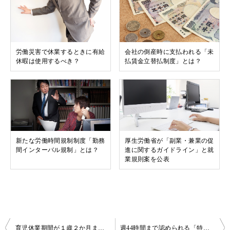
労働災害で休業するときに有給
会社の倒産時に支払われる「未
休暇は使用するべき？
払賃金立替払制度」とは？
新たな労働時間規制制度「勤務
厚生労働省が「副業・兼業の促
間インターバル規制」とは？
進に関するガイドライン」と就
業規則案を公表
投
育児休業期間が１歳２か月まで延長される「パパ・ママ育休プラス」とは？
週44時間まで認められる「特例措置対象事業場」とは？