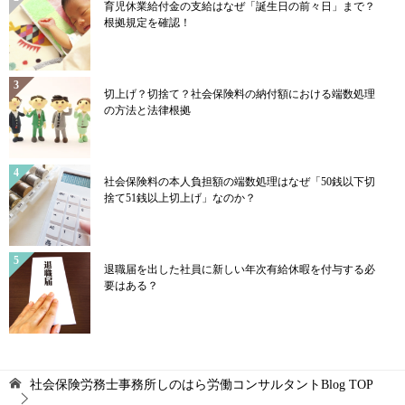
育児休業給付金の支給はなぜ「誕生日の前々日」まで？
根拠規定を確認！
切上げ？切捨て？社会保険料の納付額における端数処理
の方法と法律根拠
社会保険料の本人負担額の端数処理はなぜ「50銭以下切
捨て51銭以上切上げ」なのか？
退職届を出した社員に新しい年次有給休暇を付与する必
要はある？
社会保険労務士事務所しのはら労働コンサルタントBlog
TOP