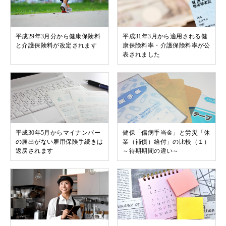
平成29年3月分から健康保険料
平成31年3月から適用される健
と介護保険料が改定されます
康保険料率・介護保険料率が公
表されました
平成30年5月からマイナンバー
健保「傷病手当金」と労災「休
の届出がない雇用保険手続きは
業（補償）給付」の比較（１）
返戻されます
～待期期間の違い～