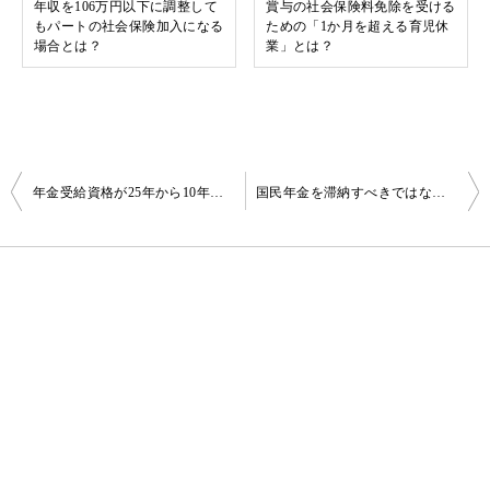
年収を106万円以下に調整して
賞与の社会保険料免除を受ける
もパートの社会保険加入になる
ための「1か月を超える育児休
場合とは？
業」とは？
投
年金受給資格が25年から10年に短縮へ。どれくらいの年金がもらえる？
国民年金を滞納すべきではない理由とは？
稿
ナ
ビ
ゲ
ー
シ
ョ
ン