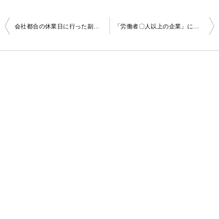
投
会社都合の休業日に行った副業の収入は賃金請求権や休業手当から控除される？
「労働者〇人以上の企業」に含まれる労働者の範囲は？
稿
ナ
ビ
ゲ
ー
シ
ョ
ン