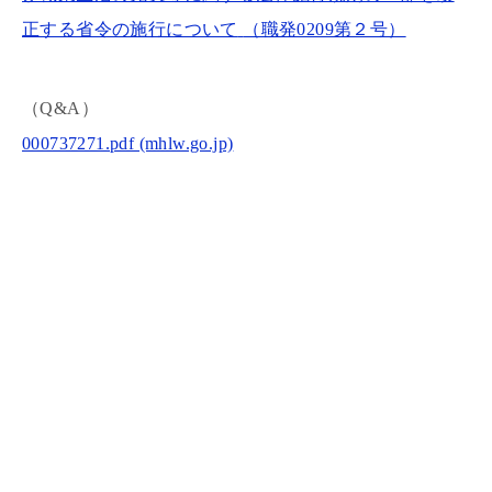
正する省令の施行について
（職発0209第２号）
（Q&A）
000737271.pdf (mhlw.go.jp)